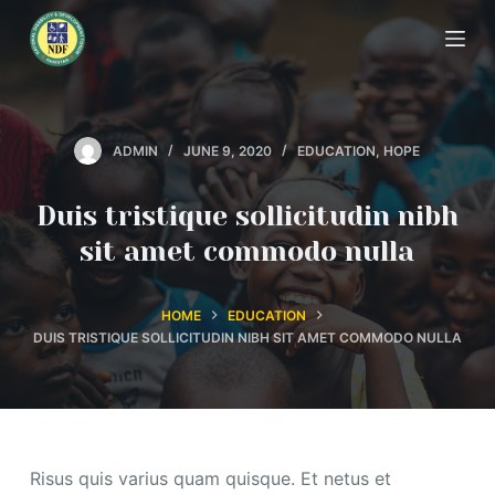
S
k
i
p
t
ADMIN
JUNE 9, 2020
EDUCATION
,
HOPE
o
c
Duis tristique sollicitudin nibh
o
sit amet commodo nulla
n
t
e
HOME
EDUCATION
DUIS TRISTIQUE SOLLICITUDIN NIBH SIT AMET COMMODO NULLA
n
t
Risus quis varius quam quisque. Et netus et