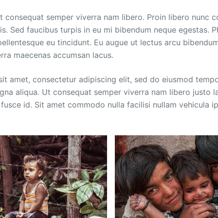
t consequat semper viverra nam libero. Proin libero nunc 
tis. Sed faucibus turpis in eu mi bibendum neque egestas. P
 pellentesque eu tincidunt. Eu augue ut lectus arcu bibendum
rra maecenas accumsan lacus.
it amet, consectetur adipiscing elit, sed do eiusmod tempo
gna aliqua. Ut consequat semper viverra nam libero justo la
 fusce id. Sit amet commodo nulla facilisi nullam vehicula i