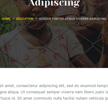
Adipiscing
HOME
EDUCATION
AENEAN TORTOR ATISUS VIVERRA ADIPISCING
it amet, consectetur adipiscing elit, sed do eiusmod tempo
gna aliqua. Ut consequat semper viverra nam libero justo la
 fusce id. Sit amet commodo nulla facilisi nullam vehicula i