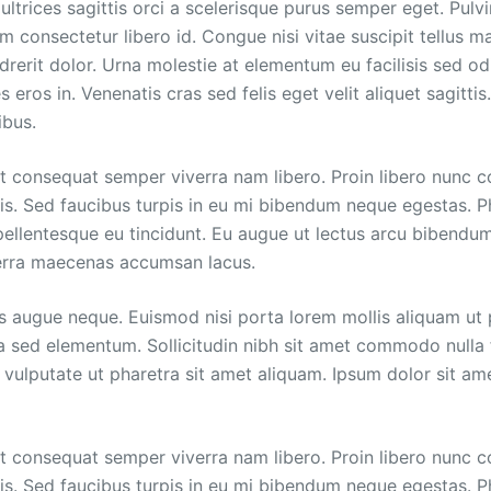
 ultrices sagittis orci a scelerisque purus semper eget. Pulv
 consectetur libero id. Congue nisi vitae suscipit tellus m
ndrerit dolor. Urna molestie at elementum eu facilisis sed o
s eros in. Venenatis cras sed felis eget velit aliquet sagitti
ibus.
t consequat semper viverra nam libero. Proin libero nunc 
tis. Sed faucibus turpis in eu mi bibendum neque egestas. P
 pellentesque eu tincidunt. Eu augue ut lectus arcu bibendum
rra maecenas accumsan lacus.
 augue neque. Euismod nisi porta lorem mollis aliquam ut po
a sed elementum. Sollicitudin nibh sit amet commodo nulla f
 vulputate ut pharetra sit amet aliquam. Ipsum dolor sit am
t consequat semper viverra nam libero. Proin libero nunc 
tis. Sed faucibus turpis in eu mi bibendum neque egestas. P