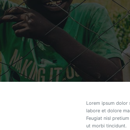
Lorem ipsum dolor s
labore et dolore ma
Feugiat nisl pretium
ut morbi tincidunt.