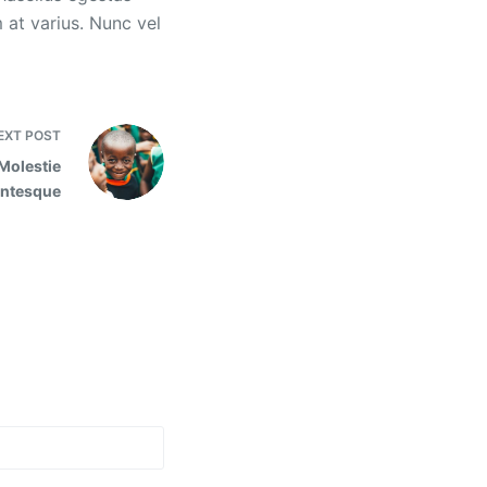
 at varius. Nunc vel
EXT
POST
Molestie
entesque