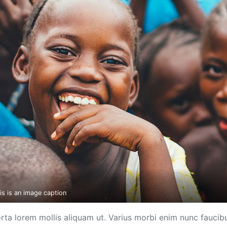
is is an image caption
rta lorem mollis aliquam ut. Varius morbi enim nunc faucib