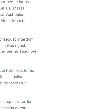
inar neque laoreet
auris a. Massa
dio. Vestibulum
s. Nunc lobortis
consequat interdum
hasellus egestas
 at varius. Nunc vel
rttitor leo. Id leo
acilisi nullam
et consectetur
consequat interdum
hasellus egestas