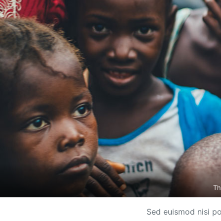
Th
Sed euismod nisi po