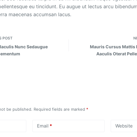
 pellentesque eu tincidunt. Eu augue ut lectus arcu bibendum
rra maecenas accumsan lacus.
S
POST
N
s Iaculis Nunc Sedaugue
Mauris Cursus Mattis 
Elementum
Aaculis Oterat Pell
not be published.
Required fields are marked
*
Email
*
Website